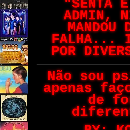
"SENTA E
ADMIN, N
MANDOU 
FALHA... 
POR DIVER
Não sou ps
apenas faç
de fo
diferen