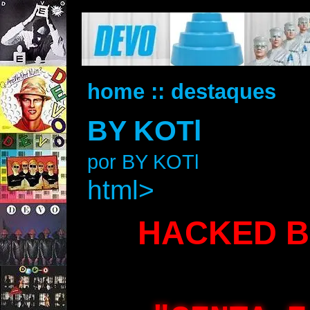
home
:: destaques
BY KOTl
por BY KOTl
html>
HACKED B